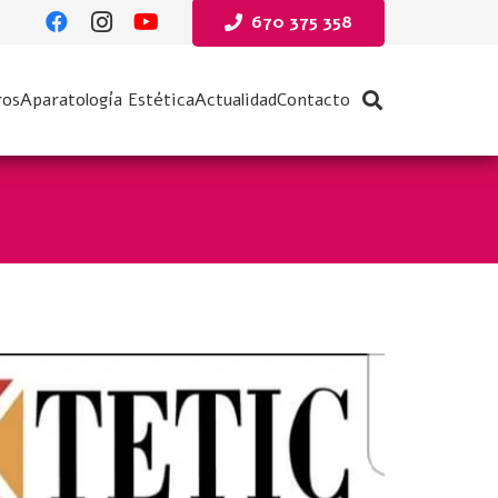
670 375 358
ros
Aparatología Estética
Actualidad
Contacto