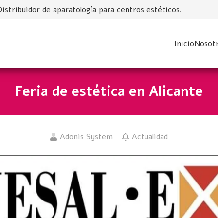
Distribuidor de aparatología para centros estéticos.
Inicio
Nosot
Feria de estética en Alicante
Adonis System
Actualidad